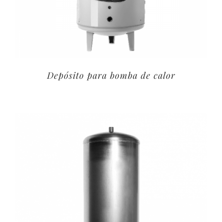
Depósito para bomba de calor