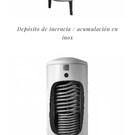
Depósito de inerncia / acumulación en
inox