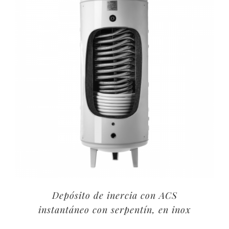
Depósito de inercia con ACS
instantáneo con serpentín, en inox