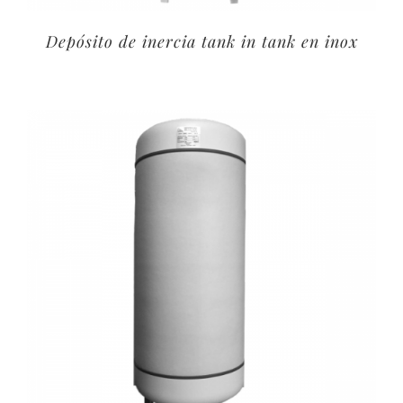
Depósito de inercia tank in tank en inox