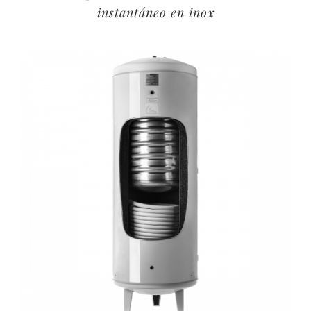
instantáneo en inox