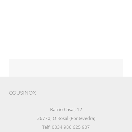
COUSINOX
Barrio Casal, 12
36770, O Rosal (Pontevedra)
Telf: 0034 986 625 907