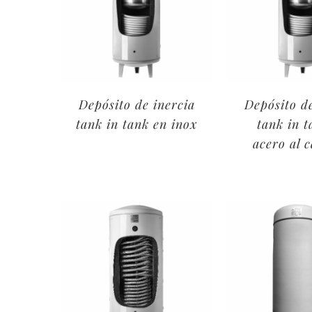
Depósito de inercia
Depósito de
tank in tank en inox
tank in t
acero al 