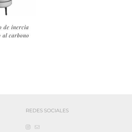
o de inercia
o al carbono
REDES SOCIALES